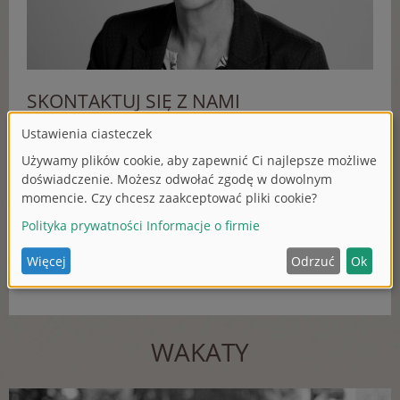
SKONTAKTUJ SIĘ Z NAMI
Pani Anja Fees
SIMBA-DICKIE-GROUP GmbH
Werkstraße 1
90765 Fürth
T +49 911 9765-255
F +49 911 9765-500
E
a.f
ees
@si
m
ba
-
di
cki
e.
com
WAKATY